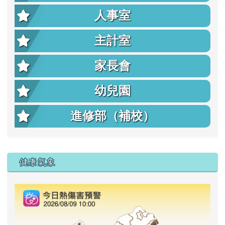
人事室
主計室
家長會
幼兒園
進修部（補校）
右邊區域內容
健康氣象