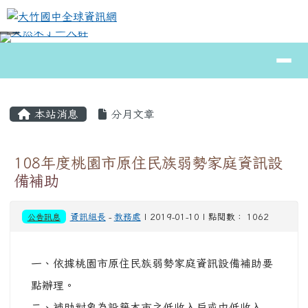
大竹國中全球資訊網
跳至主內容區
導覽列
⏸
頁尾區域
主內容區域
本站消息
分月文章
108年度桃園市原住民族弱勢家庭資訊設
備補助
公告訊息
資訊組長
-
教務處
| 2019-01-10 | 點閱數： 1062
一、依據桃園市原住民族弱勢家庭資訊設備補助要
點辦理。
二、補助對象為設籍本市之低收入戶或中低收入