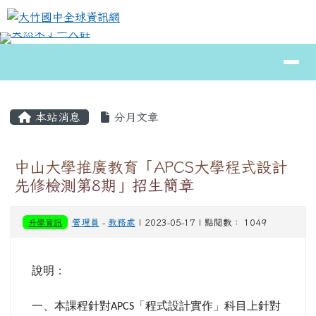
大竹國中全球資訊網
跳至主內容區
導覽列
⏸
頁尾區域
主內容區域
本站消息
分月文章
中山大學推廣教育「APCS大學程式設計
先修檢測第8期」招生簡章
升學資訊
管理員
-
教務處
| 2023-05-17 | 點閱數： 1049
說明：
一、本課程針對
「程式設計實作」科目上針對
APCS