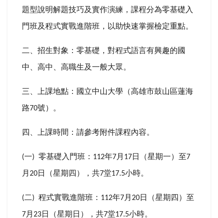
題型說明解題技巧及實作演練，課程分為零基礎入
門班及程式實戰進階班，以助快速掌握檢定重點。
二、招生對象：零基礎，對程式語言有興趣的國
中、高中、高職生及一般大眾。
三、上課地點：國立中山大學（高雄市鼓山區蓮海
路
號）。
70
四、上課時間：請參考附件課程內容。
一
零基礎入門班：
年
月
日（星期一）至
(
)
112
7
17
7
月
日（星期四），共
堂
小時。
20
7
17.5
二
程式實戰進階班：
年
月
日（星期四）至
(
)
112
7
20
月
日（星期日），共
堂
小時。
7
23
7
17.5