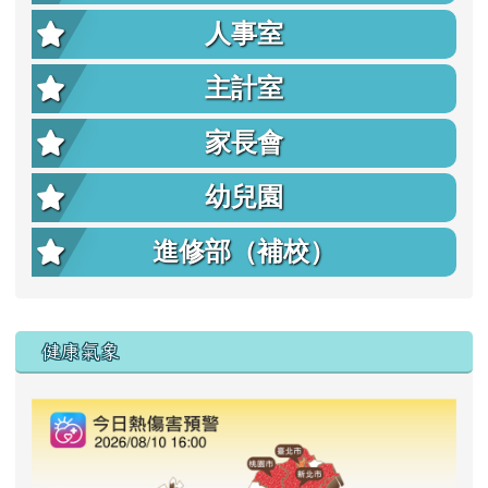
人事室
主計室
家長會
幼兒園
進修部（補校）
右邊區域內容
健康氣象