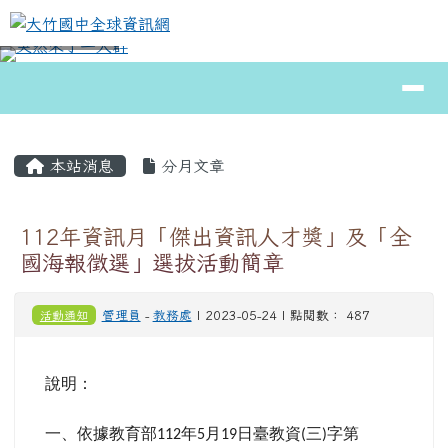
大竹國中全球資訊網
跳至主內容區
導覽列
⏸
頁尾區域
主內容區域
本站消息
分月文章
112年資訊月「傑出資訊人才獎」及「全
國海報徵選」選拔活動簡章
活動通知
管理員
-
教務處
| 2023-05-24 | 點閱數： 487
說明：
一、依據教育部
年
月
日臺教資
三
字第
112
5
19
(
)