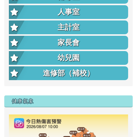
人事室
主計室
家長會
幼兒園
進修部（補校）
右邊區域內容
健康氣象