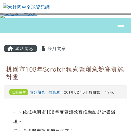
大竹國中全球資訊網
跳至主內容區
導覽列
⏸
頁尾區域
主內容區域
本站消息
分月文章
桃園市108年Scratch程式暨創意競賽實施
計畫
活動通知
資訊組長
-
教務處
| 2019-02-15 | 點閱數： 1746
一、依據桃園市108年度資訊教育推動細部計畫辦
理。
二、旨揭競賽訊息摘要如下：