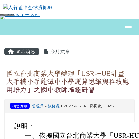
大竹國中全球資訊網
跳至主內容區
導覽列
⏸
頁尾區域
主內容區域
本站消息
分月文章
國立台北商業大學辦理「USR-HUB計畫
大手攜小手龍潭中小學運算思維與科技應
用培力」之國中教師增能研習
研習資訊
管理員
-
教務處
| 2023-09-14 | 點閱數： 487
說明：
一、
依據國立台北商業大學「USR-H