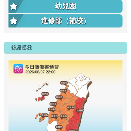
幼兒園
進修部（補校）
右邊區域內容
健康氣象