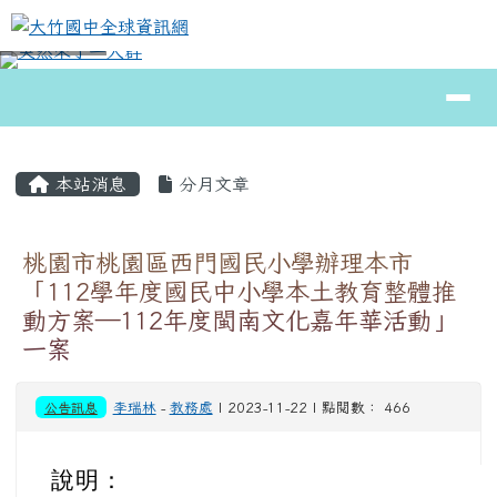
大竹國中全球資訊網
跳至主內容區
導覽列
⏸
頁尾區域
主內容區域
本站消息
分月文章
桃園市桃園區西門國民小學辦理本市
「112學年度國民中小學本土教育整體推
動方案―112年度閩南文化嘉年華活動」
一案
公告訊息
李瑞林
-
教務處
| 2023-11-22 | 點閱數： 466
說明：