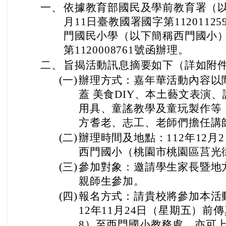
一、
依據教育部國民及學前教育署（以
月11日臺教國署國字第112011
門國民小學（以下簡稱西門國小）1
第1120008761號函辦理。
二、
旨揭活動訊息摘要如下（詳如附
(一)
辦理方式：嘉年華活動內容以
蓋 美食DIY、本土藝文表演
用具、童謠教學及童玩製作等
方耆老、志工、老師們擔任講
(二)
辦理時間及地點：112年12月
西門國小（桃園市桃園區莒光街
(三)
參加對象：邀請學生家長暨地
親師生參加。
(四)
報名方式：請貴校將參加本活
12年11月24日（星期五）前傳
8）至西門國小教務處。亦可上網