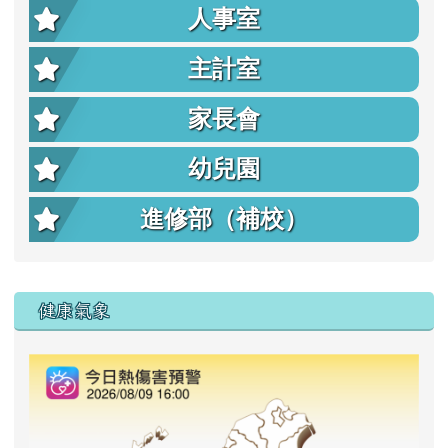
人事室
主計室
家長會
幼兒園
進修部（補校）
右邊區域內容
健康氣象