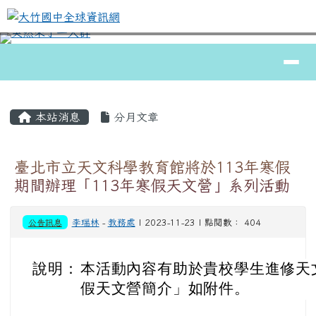
大竹國中全球資訊網
跳至主內容區
導覽列
⏸
頁尾區域
主內容區域
本站消息
分月文章
臺北市立天文科學教育館將於113年寒假
期間辦理「113年寒假天文營」系列活動
公告訊息
李瑞林
-
教務處
| 2023-11-23 | 點閱數： 404
說明：
本活動內容有助於貴校學生進修天文
假天文營簡介」如附件。