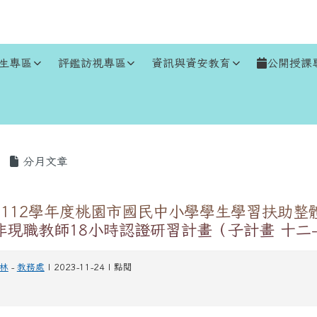
生專區
評鑑訪視專區
資訊與資安教育
公開授課
區域
分月文章
112學年度桃園市國民中小學學生學習扶助整
非現職教師18小時認證研習計畫（子計畫 十二-
林
-
教務處
| 2023-11-24 | 點閱