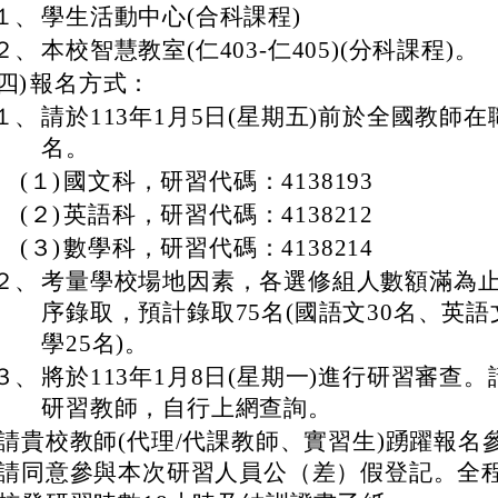
１、
學生活動中心(合科課程)
２、
本校智慧教室(仁403-仁405)(分科課程)。
(四)
報名方式：
１、
請於113年1月5日(星期五)前於全國教師
名。
(１)
國文科，研習代碼：4138193
(２)
英語科，研習代碼：4138212
(３)
數學科，研習代碼：4138214
２、
考量學校場地因素，各選修組人數額滿為
序錄取，預計錄取75名(國語文30名、英語
學25名)。
３、
將於113年1月8日(星期一)進行研習審查
研習教師，自行上網查詢。
請貴校教師(代理/代課教師、實習生)踴躍報名
請同意參與本次研習人員公（差）假登記。全