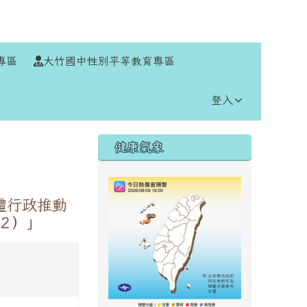
⏸
專區
大竹國中性別平等教育專區
登入
右邊區域內容
健康氣象
體行政推動
2）」