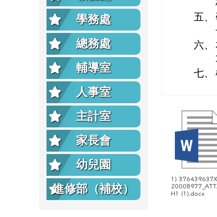
五、
學務處
總務處
六、
輔導室
七、
人事室
主計室
家長會
幼兒園
1) 376439637
進修部（補校）
20008977_AT
H1 (1).docx