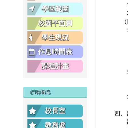
學區範圍
校園平面圖
學生現況
作息時間表
課程計畫
行政組織
校長室
四、
教務處