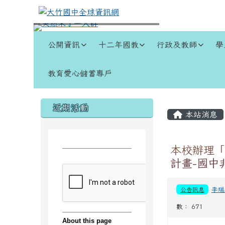
跳至主內容區
大竹國中全球資訊網
導覽列
公開資訊
十二年國教
行政及教師
學
教育愛心儲蓄專戶
頁尾區域
左邊區域內容
主內容
近期活動
本站消息
本校辦理「
計畫-國中
公告訊息
李瑞
數： 671