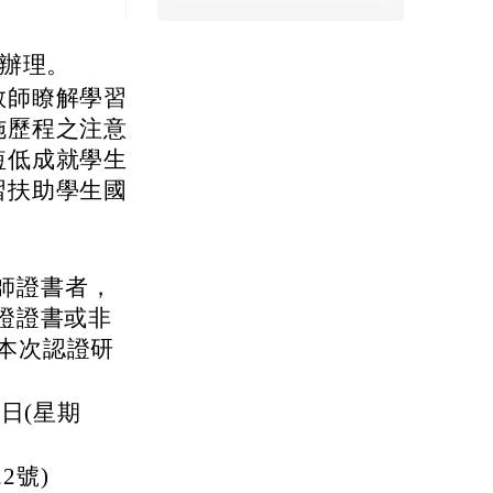
畫辦理。
教師瞭解學習
施歷程之注意
短低成就學生
習扶助學生國
師證書者，
認證證書或非
本次認證研
2日(星期
2號)