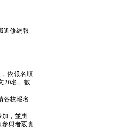
在職進修網報
止，依報名順
文20名、數
。請各校報名
參加，並惠
程參與者覈實