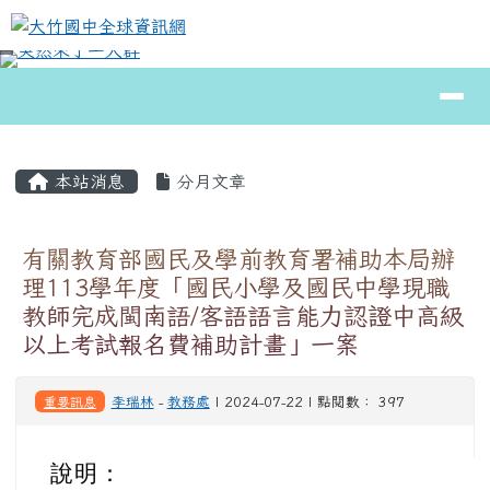
大竹國中全球資訊網
跳至主內容區
導覽列
⏸
頁尾區域
主內容區域
本站消息
分月文章
有關教育部國民及學前教育署補助本局辦
理113學年度「國民小學及國民中學現職
教師完成閩南語/客語語言能力認證中高級
以上考試報名費補助計畫」一案
重要訊息
李瑞林
-
教務處
| 2024-07-22 | 點閱數： 397
說明：