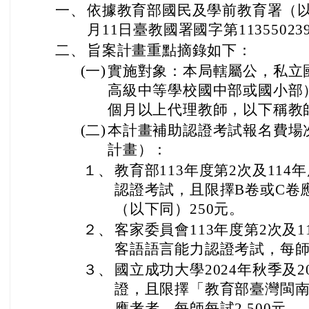
一、
依據教育部國民及學前教育署（以
月11日臺教國署國字第1135502
二、
旨案計畫重點摘錄如下：
(一)
實施對象：本局轄屬公，私立
高級中等學校國中部或國小部
個月以上代理教師，以下稱教
(二)
本計畫補助認證考試報名費場
計畫）：
１、
教育部113年度第2次及11
認證考試，且限擇B卷或C卷
（以下同）250元。
２、
客家委員會113年度第2次及
客語語言能力認證考試，每師
３、
國立成功大學2024年秋季及2
證，且限擇「教育部臺灣閩
應考者，每師每試2,500元。