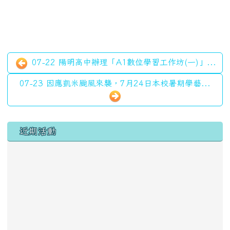
07-22 陽明高中辦理「A1數位學習工作坊(一)」...
07-23 因應凱米颱風來襲，7月24日本校暑期學藝...
左邊區域內容
近期活動