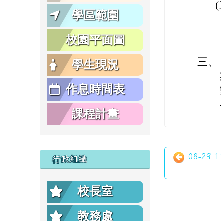
學區範圍
校園平面圖
三、
學生現況
作息時間表
課程計畫
08-29
行政組織
校長室
教務處