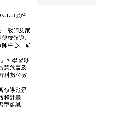
03138號函
長、教師及家
備學校領導、
教師專心、家
」AI學習夥
智慧危害及
群科數位教
習領導願景
略和計畫，
習型組織，