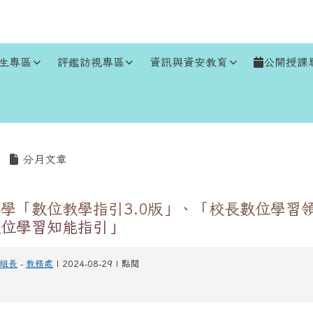
生專區
評鑑訪視專區
資訊與資安教育
公開授課
區域
分月文章
學「數位教學指引3.0版」、「校長數位學習
數位學習知能指引」
組長
-
教務處
| 2024-08-29 | 點閱