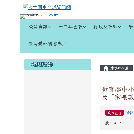
跳至主內容區
大竹國中全球資訊網
導覽列
公開資訊
十二年國教
行政及教師
學
教育愛心儲蓄專戶
頁尾區域
左邊區域內容
主內容
近期活動
本站消息
教育部中小
及「家長
政令宣導
資訊
數： 457