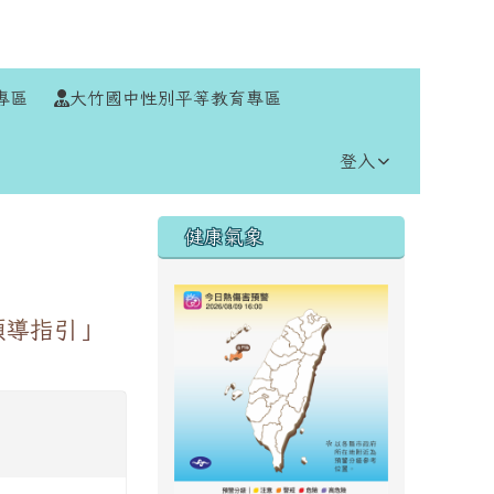
⏸
專區
大竹國中性別平等教育專區
登入
右邊區域內容
健康氣象
領導指引」