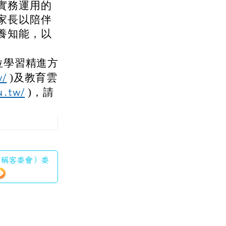
實務運用的
家長以陪伴
養知能，以
位學習精進方
w/
)及教育雲
u.tw/
)，請
下簡稱客委會）委