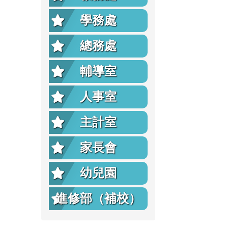
學務處
總務處
輔導室
人事室
主計室
家長會
幼兒園
進修部（補校）