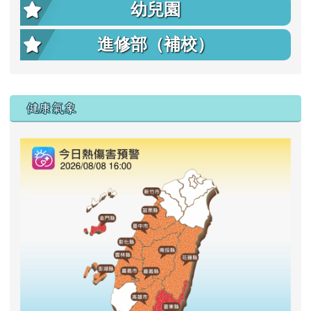
幼兒園
進修部（補校）
右邊區域內容
健康氣象