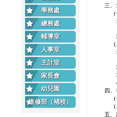
三、
學務處
總務處
輔導室
人事室
主計室
家長會
幼兒園
四、
進修部（補校）
五、