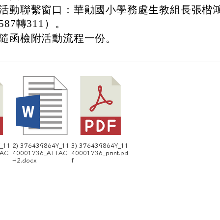
活動聯繫窗口：華勛國小學務處生教組長張楷鴻（0
587轉311）。
隨函檢附活動流程一份。
Y_11
2) 376439864Y_11
3) 376439864Y_11
TAC
40001736_ATTAC
40001736_print.pd
H2.docx
f