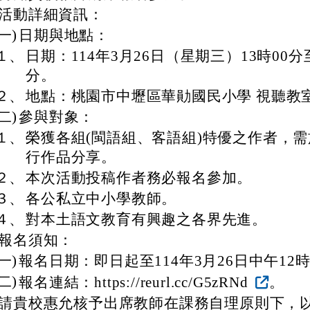
活動詳細資訊：
(一)
日期與地點：
１、
日期：114年3月26日（星期三）13時00分至
分。
２、
地點：桃園市中壢區華勛國民小學 視聽教
(二)
參與對象：
１、
榮獲各組(閩語組、客語組)特優之作者，
行作品分享。
２、
本次活動投稿作者務必報名參加。
３、
各公私立中小學教師。
４、
對本土語文教育有興趣之各界先進。
報名須知：
(一)
報名日期：即日起至114年3月26日中午12
(二)
報名連結：https://reurl.cc/G5zRNd
。
請貴校惠允核予出席教師在課務自理原則下，