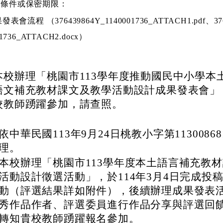
密條件或保密期限：
發表會流程 （376439864Y_1140001736_ATTACH1.pdf、376
01736_ATTACH2.docx）
本校辦理「桃園市113學年度推動國民中小學本
語文補充教材課文及教學活動設計成果發表會」
校教師踴躍參加，請查照。
依中華民國113年9月24日桃教小字第1130086
理。
本校辦理「桃園市113學年度本土語言補充教
活動設計徵選活動」，於114年3月4日完成投
動（評選結果詳如附件），後續辦理成果發表
秀作品作者、評選委員進行作品分享與評選回
轉知貴校教師踴躍報名參加。