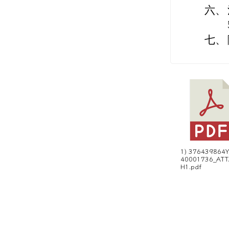
六、
七、
1) 376439864
40001736_AT
H1.pdf