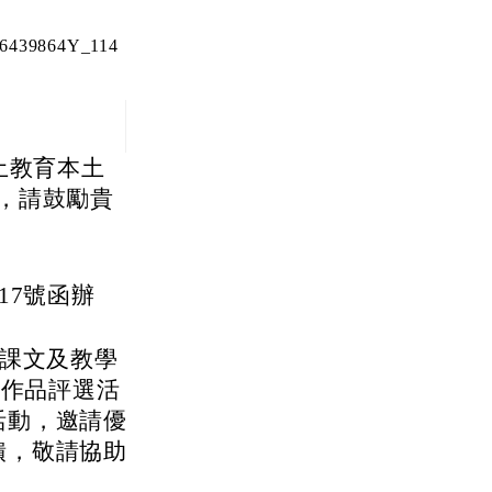
439864Y_114
土教育本土
，請鼓勵貴
817號函辦
材課文及教學
稿作品評選活
活動，邀請優
饋，敬請協助