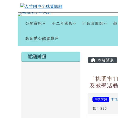
跳至主內容區
大竹國中全球資訊網
導覽列
公開資訊
十二年國教
行政及教師
學
教育愛心儲蓄專戶
頁尾區域
左邊區域內容
主內容
近期活動
本站消息
「桃園市1
及教學活
研習資訊
李瑞
數： 385