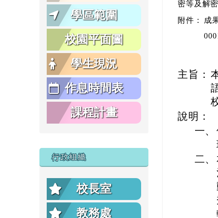
密等及解
學區範圍
附件：
成果
00
校園平面圖
學生現況
主旨：
作息時間表
課程計畫
說明：
一、
行政組織
二、
校長室
教務處