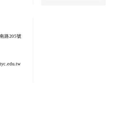
南路205號
c.edu.tw