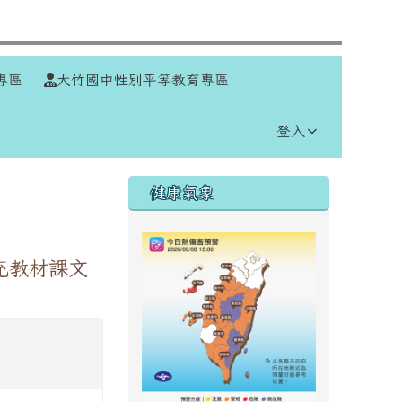
⏸
專區
大竹國中性別平等教育專區
登入
右邊區域內容
健康氣象
充教材課文