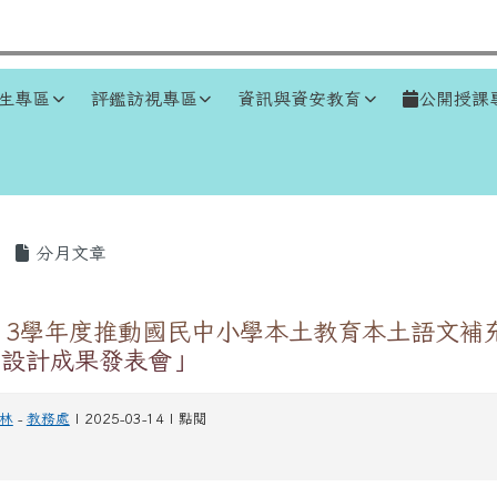
生專區
評鑑訪視專區
資訊與資安教育
公開授課
區域
分月文章
13學年度推動國民中小學本土教育本土語文補
動設計成果發表會」
林
-
教務處
| 2025-03-14 | 點閱