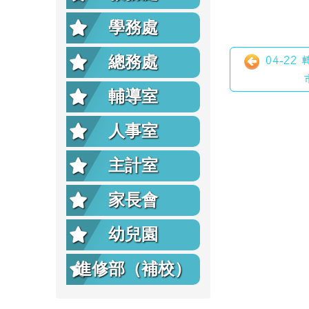
學務處
總務處
04-22
輔導室
人事室
主計室
家長會
幼兒園
進修部（補校）