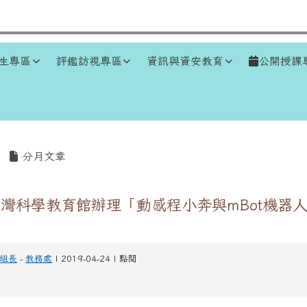
生專區
評鑑訪視專區
資訊與資安教育
公開授課
區域
分月文章
灣科學教育館辦理「動感程小奔與mBot機器
組長
-
教務處
| 2019-04-24 | 點閱