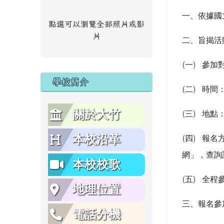
一、
依據國
點選可以瀏覽全部照片或影
片
二、
旨揭活
(
一
)
參加
學校簡介
(
二
)
時間
關於大竹
(
三
)
地點
本校沿革
(
四
)
報名
網」，查詢
本校校歌
(
五
)
全程
地理位置
三、
報名參
電話分機