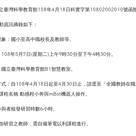
立臺灣科學教育館
108
年
4
月
18
日科實字第
10802002010
號函
動資訊摘錄如下：
對象：國小至高中職校長及教師等。
：
108
年
5
月
7
日
(
星期二
)
上午
9
時
30
分至下午
4
時
30
分。
：國立臺灣科學教育館
B1
智慧教室。
方式：自
108
年
4
月
18
日起至
4
月
30
日止，請逕至「全國教師在職
課程名稱
:
動感程小奔與
mBot
機器人操作。
參與者核發研習時數
6
小時。
加研習之教師，需自備筆電以利課程進行。