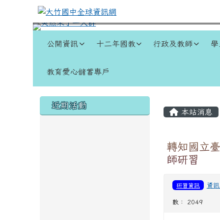
跳至主內容區
大竹國中全球資訊網
導覽列
公開資訊
十二年國教
行政及教師
學
教育愛心儲蓄專戶
頁尾區域
左邊區域內容
主內容
近期活動
本站消息
轉知國立臺
師研習
研習資訊
資訊
數： 2049