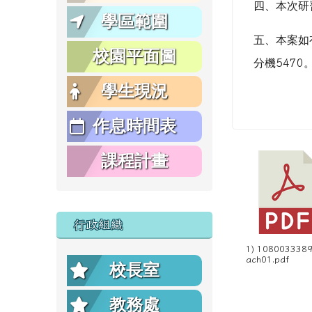
四、本
次研
學區範圍
五、
本案如
校園平面圖
分機
5470
學生現況
作息時間表
課程計畫
行政組織
1) 1080033389
ach01.pdf
校長室
教務處