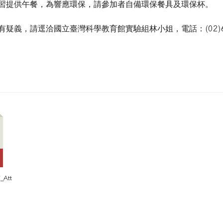
習提供午餐，為響應環保，請參加者自備環保餐具及環保杯。
有疑義，請逕洽國立臺灣科學教育館實驗組林小姐，電話：
(02
。
_Att