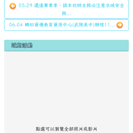
05-29 適逢畢業季，請本校師生務必注意水域安全
與...
06-04 轉知資優教育資源中心(武陵高中)辦理11...
左邊區域內容
近期活動
點選可以瀏覽全部照片或影片