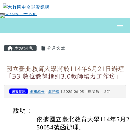
大竹國中全球資訊網
跳至主內容區
導覽列
⏸
頁尾區域
主內容區域
本站消息
分月文章
國立臺北教育大學將於114年6月21日辦理
「B3 數位教學指引3.0教師培力工作坊」
研習資訊
資訊組長
-
教務處
| 2025-06-03 | 點閱數： 221
說明：
一、
依據國立臺北教育大學114年5月2
50054號函辦理。