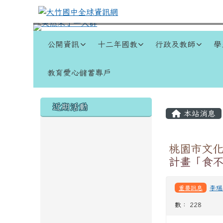
跳至主內容區
大竹國中全球資訊網
導覽列
公開資訊
十二年國教
行政及教師
學
教育愛心儲蓄專戶
頁尾區域
左邊區域內容
主內容
近期活動
本站消息
桃園市文化
計畫「食
重要訊息
李瑞
數： 228