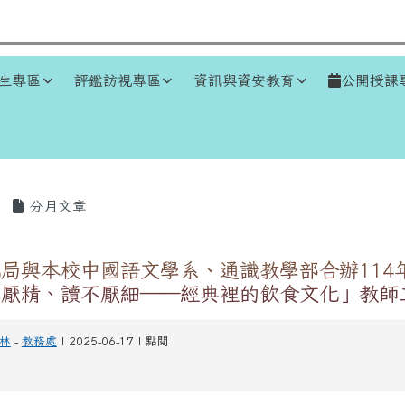
生專區
評鑑訪視專區
資訊與資安教育
公開授課
區域
分月文章
局與本校中國語文學系、通識教學部合辦114
不厭精、讀不厭細——經典裡的飲食文化」教師
林
-
教務處
| 2025-06-17 | 點閱