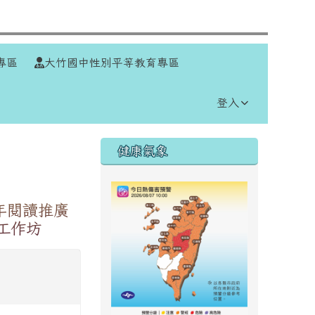
⏸
專區
大竹國中性別平等教育專區
登入
右邊區域內容
健康氣象
年閱讀推廣
工作坊