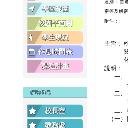
速別：
普
學區範圍
密等及解
附件：
校園平面圖
學生現況
主旨：
作息時間表
課程計畫
說明：
一、
行政組織
二、
三、
校長室
（一）
教務處