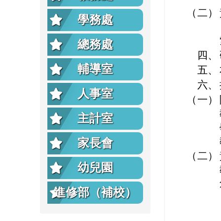
（二）
學務處
總務處
四、
輔導室
五、
六、
人事室
（一）
主計室
家長會
（二）
幼兒園
進修部（補校）