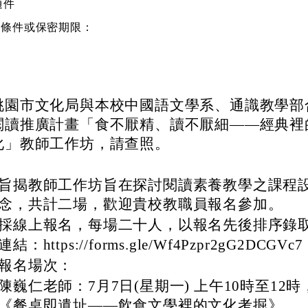
通件
密條件或保密期限：
桃園市文化局與本校中國語文學系、通識教學部合
閱讀推廣計畫「食不厭精、讀不厭細——經典裡
化」教師工作坊，請查照。
旨揭教師工作坊旨在探討閱讀素養教學之課程
念，共計二場，歡迎貴校教職員報名參加。
採線上報名，每場二十人，以報名先後排序錄
連結：https://forms.gle/Wf4Pzpr2gG2DCGVc7
報名場次：
陳巍仁老師：7月7日(星期一) 上午10時至12
《餐桌即遺址——飲食文學裡的文化考掘》。