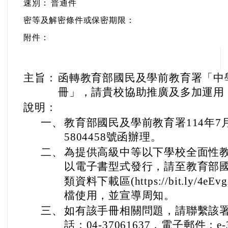
速別：
普通件
密等及解密條件或保密期限：
附件：
主旨：
函轉教育部國民及學前教育署「中
冊」，請貴校協助推廣及多加運用
說明：
一、
教育部國民及學前教育署114年7月
5804458號函辦理。
二、
為提供高級中等以下學校全面性
以電子書型式發行，請至教育部
類資料下載區(https://bit.ly/4eEvg
檔使用，並宣導周知。
三、
如有該手冊相關問題，請聯繫該署
話：04-37061637，電子郵件：e-3367