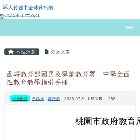
大竹國中全球資訊網
跳至主內容區
導覽列
⏸
頁尾區域
主內容區域
本站消息
分月文章
函轉教育部國民及學前教育署「中學全面
性教育教學指引手冊」
公告訊息
李瑞林
-
教務處
| 2025-07-31 | 點閱數： 258
桃園市政府教育局