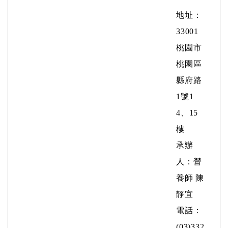
地址：
33001
桃園市
桃園區
縣府路
1號1
4、15
樓
承辦
人：營
養師 陳
靜宜
電話：
(03)332