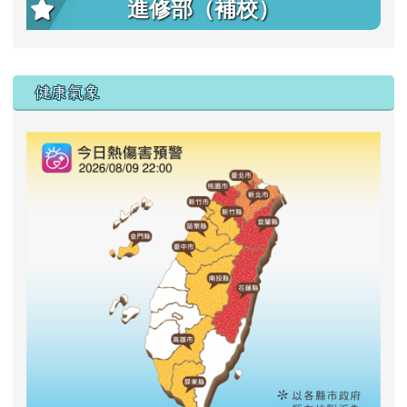
進修部（補校）
右邊區域內容
健康氣象