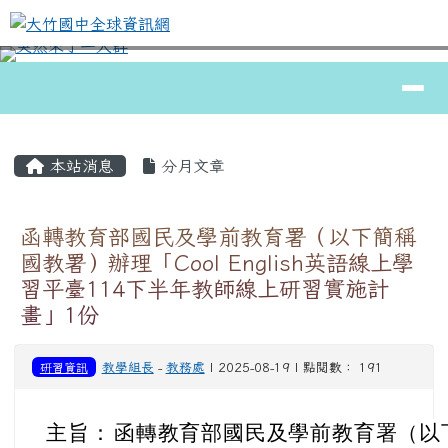
大竹國中全球資訊網
跳至主內容區
導覽列
⏸
頁尾區域
主內容區域
本站消息
分月文章
函轉教育部國民及學前教育署（以下簡稱
國教署）辦理「Cool English英語線上學
習平臺114下半年教師線上研習實施計
畫」1份
研習資訊
教學組長
-
教務處
| 2025-08-19 | 點閱數： 191
主旨：
函轉教育部國民及學前教育署（以