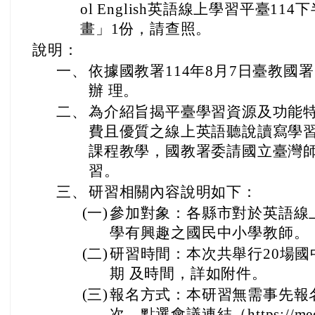
ol English英語線上學習平臺1
畫」1份，請查照。
說明：
一、
依據國教署114年8月7日臺教國署國
辦 理。
二、
為介紹旨揭平臺學習資源及功能
費且優質之線上英語聽說讀寫學
課程教學，國教署委請國立臺灣
習。
三、
研習相關內容說明如下：
(一)
參加對象：各縣市對於英語線
學有興趣之國民中小學教師。
(二)
研習時間：本次共舉行20場
期 及時間，詳如附件。
(三)
報名方式：本研習無需事先報
次，點選會議連結（https://meet.go