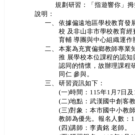
規劃研習：「指遊響你」拇指琴
說明：
一、
依據偏遠地區學校教育發
校 及非山非市學校教育
育輔 導團與中心組織運作
二、
本案為充實偏鄉教師專業
推 展學校本位課程的認
認同的情懷，故辦理課程
同仁 參與。
三、
研習資訊如下：
(一)時間：115年1月7日及
(二)地點：武漢國中創客
(三)對象：本市國中小教
教師為優先。報名人數：1
(四)講師：李責銘 老師。