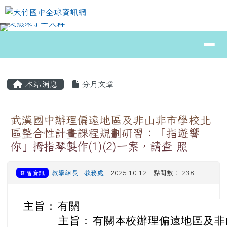
大竹國中全球資訊網
跳至主內容區
導覽列
⏸
頁尾區域
主內容區域
本站消息
分月文章
武漢國中辦理偏遠地區及非山非市學校北
區整合性計畫課程規劃研習：「指遊響
你」拇指琴製作(1)(2)一案，請查 照
研習資訊
教學組長
-
教務處
| 2025-10-12 | 點閱數： 238
主旨：
有關
主旨：
有關本校辦理偏遠地區及非