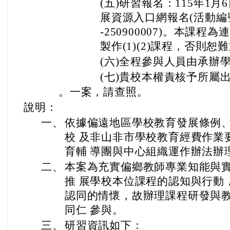
(五)研習報名：115年1月
展資源入口網報名(活動編號：J0
-250900007)。本課
製作(1)(2)課程，否則恕
(六)全程參與人員由承辦
(七)貴校本權責核予所屬
。一案，請查照。
說明：
一、
依據偏遠地區學校教育發展條例
校 及非山非市學校教育經費作業
育輔 導團與中心組織運作辦法辦
二、
本案為充實偏鄉教師專業知能與
推 展學校本位課程的認知與行動
認同的情懷，故辦理課程研發與
同仁 參與。
三、
研習資訊如下：