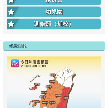
幼兒園
進修部（補校）
右邊區域內容
健康氣象