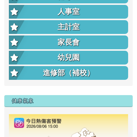
人事室
主計室
家長會
幼兒園
進修部（補校）
右邊區域內容
健康氣象