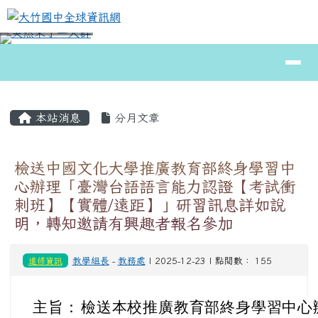
大竹國中全球資訊網
跳至主內容區
導覽列
⏸
頁尾區域
主內容區域
本站消息
分月文章
檢送中國文化大學推廣教育部終身學習中
心辦理「臺灣台語語言能力認證【考試衝
刺班】【實體/遠距】」研習訊息詳如說
明，轉知邀請有興趣者報名參加
進修資訊
教學組長
-
教務處
| 2025-12-23 | 點閱數： 155
主旨：
檢送本校推廣教育部終身學習中心