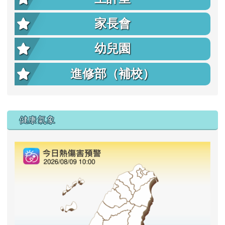
家長會
幼兒園
進修部（補校）
右邊區域內容
健康氣象