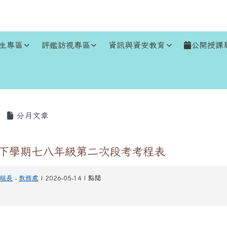
生專區
評鑑訪視專區
資訊與資安教育
公開授課
區域
分月文章
度下學期七八年級第二次段考考程表
組長
-
教務處
| 2026-05-14 | 點閱