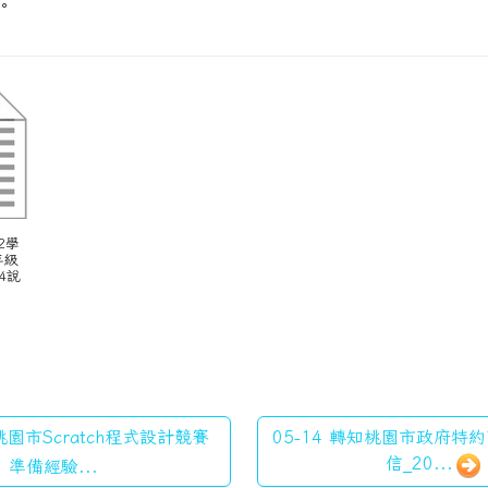
。
2學
年級
4說
c
 桃園市Scratch程式設計競賽
05-14 轉知桃園市政府特
信_20...
準備經驗...