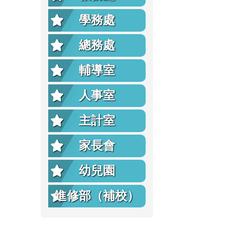
學務處
總務處
輔導室
人事室
主計室
家長會
幼兒園
進修部（補校）