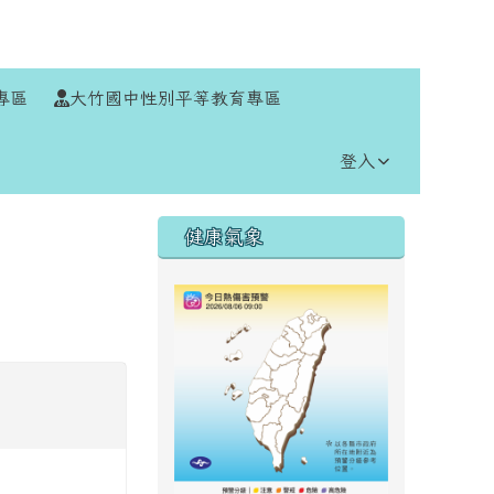
⏸
專區
大竹國中性別平等教育專區
登入
右邊區域內容
健康氣象