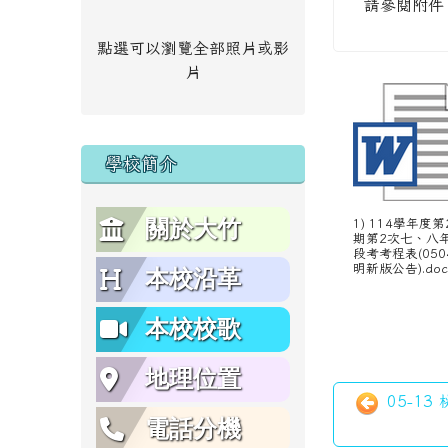
請參閱附件
點選可以瀏覽全部照片或影
片
學校簡介
關於大竹
1) 114學年度第
期第2次七、八
段考考程表(050
明新版公告).do
本校沿革
本校校歌
地理位置
05-13
電話分機