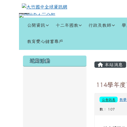
跳至主內容區
大竹國中全球資訊網
導覽列
公開資訊
十二年國教
行政及教師
學
教育愛心儲蓄專戶
頁尾區域
左邊區域內容
主內容
近期活動
本站消息
114學年
公告訊息
教學
數： 107