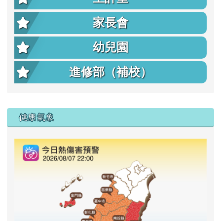
家長會
幼兒園
進修部（補校）
右邊區域內容
健康氣象