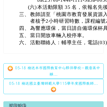
bac237e8-144e-f111-9a5a-00
(六)
本活動限額 35 名，依報名
三、
教師請至「桃園市教育發展資源
者核予2小時研習時數，課程編號為E00
四、
為響應環保，當日請自備環保杯
五、
當日開放車輛入校停車。
六、
活動聯絡人：輔導主任，電話(03)45
05-18 檢送本市國際教育中心夥伴學校－觀音高中
辦...
05-18 檢送國立臺灣師範大學115學年度國際教師...
左邊區域內容
近期活動