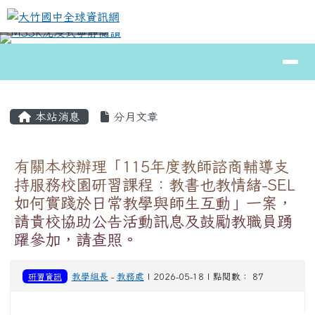
大竹國中全球資訊網
跳至主內容區
導覽列
⏸
頁尾區域
主內容區域
本站消息
分月文章
有關本校辦理「115年度教師諮商輔導支
持服務校園研習課程：教書也教情緒-SEL
如何實踐於日常教學與師生互動」一案，
請貴校協助公告活動訊息及鼓勵教職員踴
躍參加，請查照。
研習資訊
教學組長
-
教務處
| 2026-05-18 | 點閱數： 87