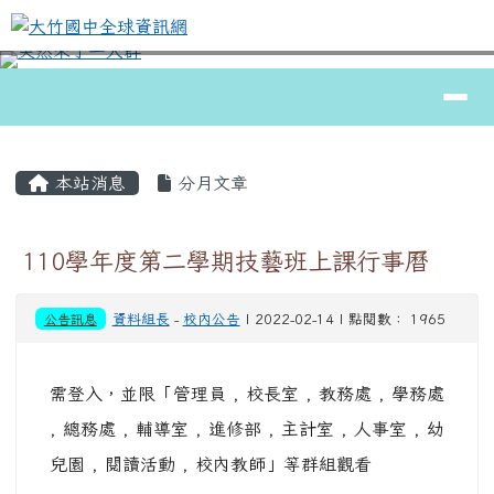
大竹國中全球資訊網
跳至主內容區
導覽列
⏸
頁尾區域
主內容區域
本站消息
分月文章
110學年度第二學期技藝班上課行事曆
公告訊息
資料組長
-
校內公告
| 2022-02-14 | 點閱數： 1965
需登入，並限「管理員 , 校長室 , 教務處 , 學務處
, 總務處 , 輔導室 , 進修部 , 主計室 , 人事室 , 幼
兒園 , 閱讀活動 , 校內教師」等群組觀看