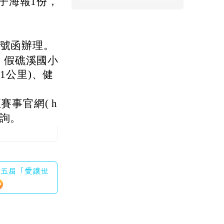
子海報1份，
60號函辦理。
日，假礁溪國小
1公里)、健
賽事官網( h
查詢。
第十五屆「愛讓世