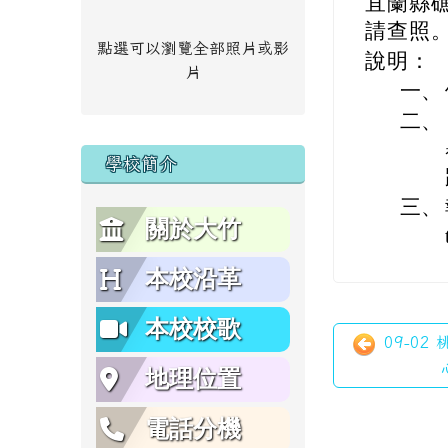
宜蘭縣礁
請查照
點選可以瀏覽全部照片或影
說明：
片
一、
二、
學校簡介
三、
關於大竹
本校沿革
本校校歌
09-02
地理位置
電話分機