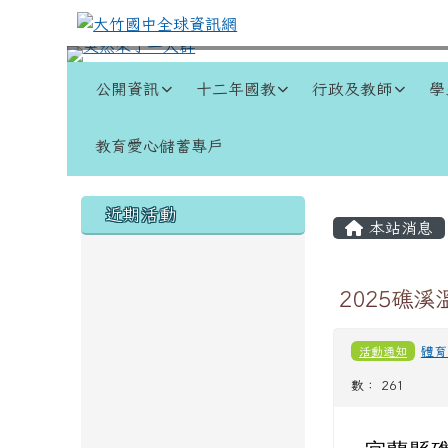
跳至主內容區
大竹國中全球資訊網
導覽列
公開資訊
十二年國教
行政及教師
學
教育愛心儲蓄專戶
頁尾區域
左邊區域內容
主內容
近期活動
本站消息
2025礁
活動通知
體育
數： 261