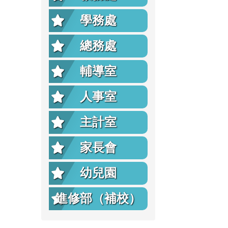
學務處
總務處
輔導室
人事室
主計室
家長會
幼兒園
進修部（補校）