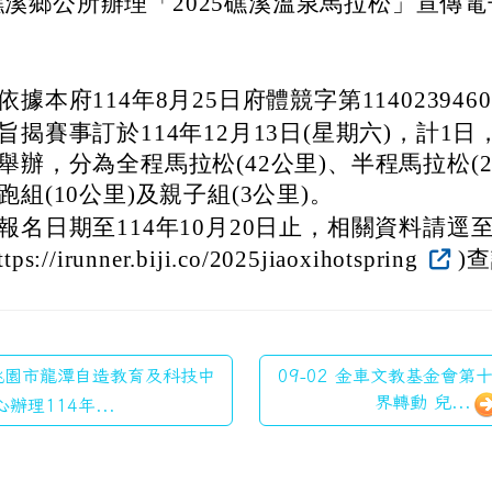
溪鄉公所辦理「2025礁溪溫泉馬拉松」宣傳電
。
依據本府114年8月25日府體競字第11402394
旨揭賽事訂於114年12月13日(星期六)，計1
舉辦，分為全程馬拉松(42公里)、半程馬拉松(2
跑組(10公里)及親子組(3公里)。
報名日期至114年10月20日止，相關資料請逕至
ttps://irunner.biji.co/2025jiaoxihotspring
)
 桃園市龍潭自造教育及科技中
09-02 金車文教基金會
界轉動 兒...
心辦理114年...