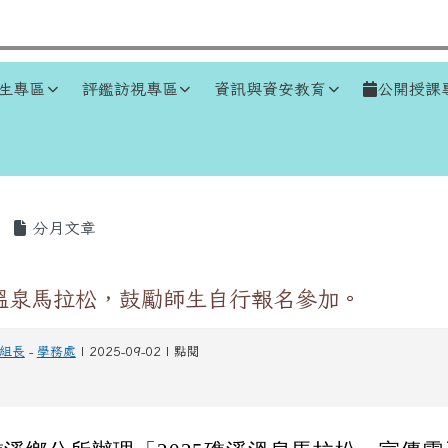
生專區
評鑑訪視專區
資訊與資安教育
公開授課
區域
分月文章
溪溫泉馬拉松，鼓勵師生自行報名參加。
組長
-
學務處
| 2025-09-02 | 點閱