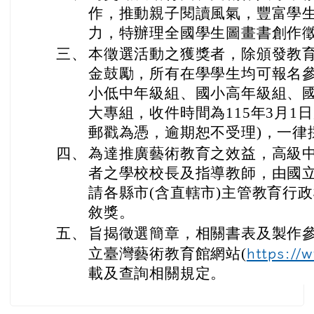
作，推動親子閱讀風氣，豐富學
力，特辦理全國學生圖畫書創作
三、
本徵選活動之獲獎者，除頒發教
金鼓勵，所有在學學生均可報名
小低中年級組、國小高年級組、國
大專組，收件時間為115年3月1日
郵戳為憑，逾期恕不受理)，一律
四、
為達推廣藝術教育之效益，高級中
者之學校校長及指導教師，由國
請各縣市(含直轄市)主管教育行
敘獎。
五、
旨揭徵選簡章，相關書表及製作
立臺灣藝術教育館網站(
https://
載及查詢相關規定。