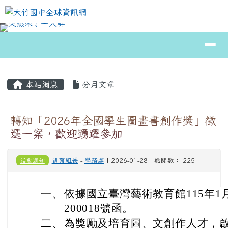
大竹國中全球資訊網
跳至主內容區
導覽列
⏸
頁尾區域
主內容區域
本站消息
分月文章
轉知「2026年全國學生圖畫書創作獎」徵
選一案，歡迎踴躍參加
活動通知
訓育組長
-
學務處
| 2026-01-28 | 點閱數： 225
一、
依據國立臺灣藝術教育館115年1月
200018號函。
二、
為獎勵及培育圖、文創作人才，