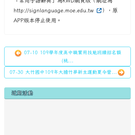
「常用手語辭典」為RWD網頁版（網址為
http://signlanguage.moe.edu.tw
），原
APP版本停止使用。
07-10 109學年度高中職實用技能班續招名額
(桃...
07-30 大竹國中109年大膽竹夢新生運動夏令營...
左邊區域內容
近期活動