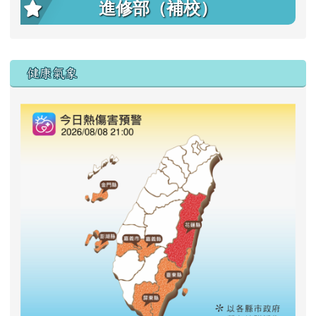
進修部（補校）
右邊區域內容
健康氣象