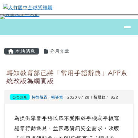
大竹國中全球資訊網
跳至主內容區
導覽列
⏸
頁尾區域
主內容區域
本站消息
分月文章
轉知教育部已將「常用手語辭典」APP系
統改版為網頁版
公告訊息
特教組長
-
輔導室
| 2020-07-28 | 點閱數： 822
為提供學習手語民眾不受限於手機或平板電
腦等行動載具，並因應資訊安全需求，改版