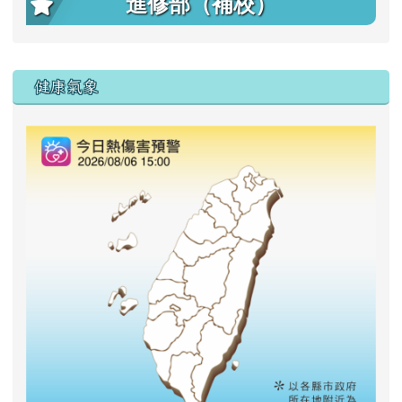
進修部（補校）
右邊區域內容
健康氣象