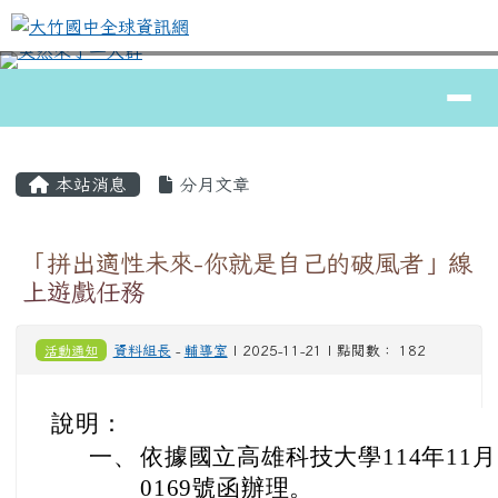
大竹國中全球資訊網
跳至主內容區
導覽列
⏸
頁尾區域
主內容區域
本站消息
分月文章
「拼出適性未來-你就是自己的破風者」線
上遊戲任務
活動通知
資料組長
-
輔導室
| 2025-11-21 | 點閱數： 182
說明：
一、
依據國立高雄科技大學114年11月1
0169號函辦理。