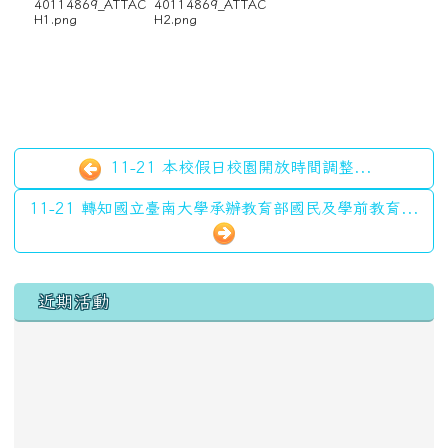
40114869_ATTAC
40114869_ATTAC
H1.png
H2.png
11-21 本校假日校園開放時間調整...
11-21 轉知國立臺南大學承辦教育部國民及學前教育...
左邊區域內容
近期活動