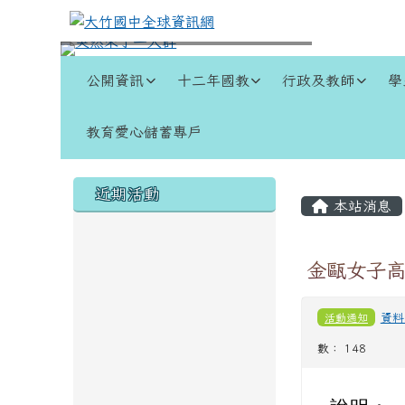
跳至主內容區
大竹國中全球資訊網
導覽列
公開資訊
十二年國教
行政及教師
學
教育愛心儲蓄專戶
頁尾區域
左邊區域內容
主內容
近期活動
本站消息
金甌女子高
活動通知
資料
數： 148