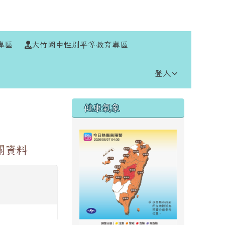
⏸
專區
大竹國中性別平等教育專區
登入
右邊區域內容
健康氣象
關資料