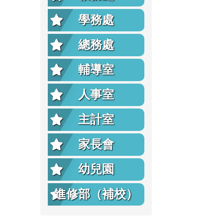
學務處
總務處
輔導室
人事室
主計室
家長會
幼兒園
進修部（補校）