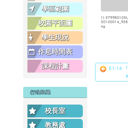
學區範圍
1) 379980105
校園平面圖
50100014_938
ng
學生現況
作息時間表
課程計畫
01-14
行政組織
校長室
教務處