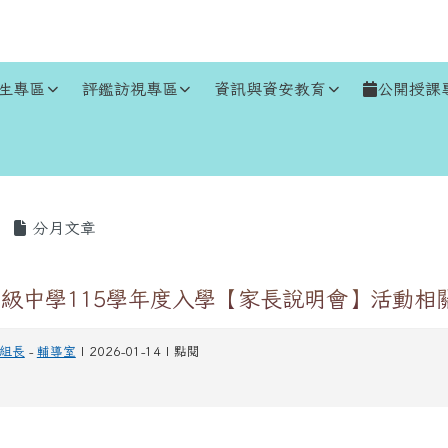
生專區
評鑑訪視專區
資訊與資安教育
公開授課
區域
分月文章
級中學115學年度入學【家長說明會】活動相
組長
-
輔導室
| 2026-01-14 | 點閱