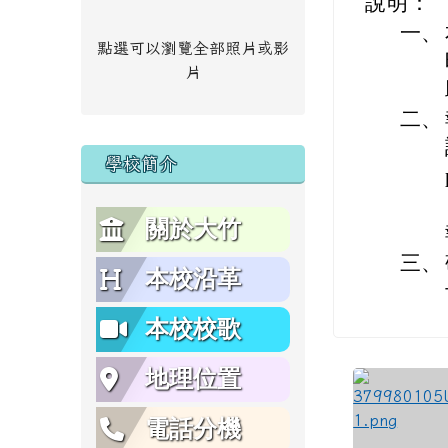
說明：
一、
點選可以瀏覽全部照片或影
片
二、
學校簡介
關於大竹
三、
本校沿革
本校校歌
地理位置
電話分機