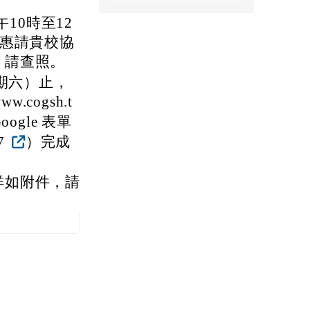
10時至12
，惠請貴校協
，請查照。
星期六）止，
cogsh.t
ogle 表單
h7
）完成
詳如附件，請