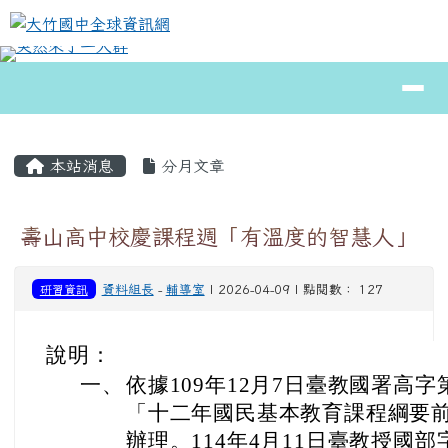
大竹國中全球資訊網
跳至主內容區
導覽列
⏸
頁尾區域
主內容區域
本站消息
分月文章
壽山高中校慶課程週「有溫度的智慧人」
研習資訊
資料組長
-
輔導室
| 2026-04-09 | 點閱數： 127
說明：
一、
依據109年12月7日臺教國署高字第1
「十二年國民基本教育課程綱要
辦理。114年4月11日臺教授國部字