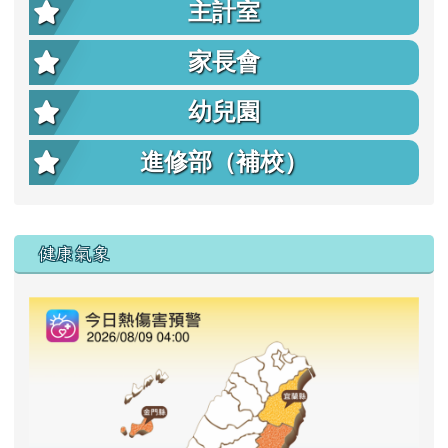
主計室
家長會
幼兒園
進修部（補校）
右邊區域內容
健康氣象