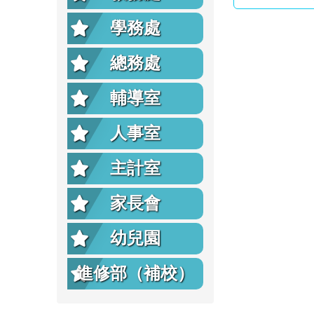
學務處
總務處
輔導室
人事室
主計室
家長會
幼兒園
進修部（補校）