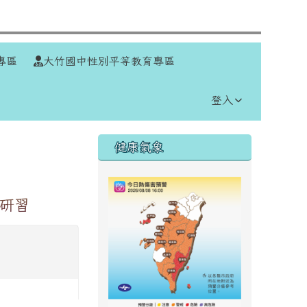
⏸
專區
大竹國中性別平等教育專區
登入
右邊區域內容
健康氣象
師研習