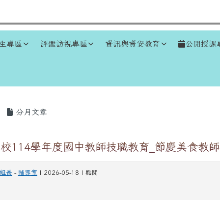
生專區
評鑑訪視專區
資訊與資安教育
公開授課
區域
分月文章
校114學年度國中教師技職教育_節慶美食教
組長
-
輔導室
| 2026-05-18 | 點閱