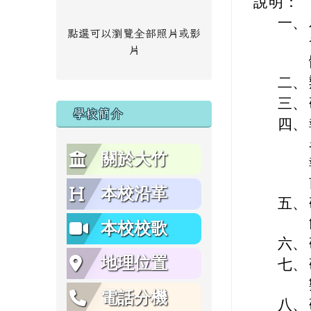
說明：
一、
點選可以瀏覽全部照片或影
片
二、
三、
學校簡介
四、
關於大竹
本校沿革
五、
本校校歌
六、
地理位置
七、
電話分機
八、