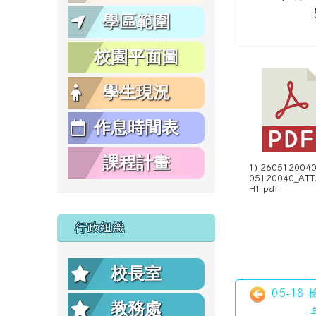
學區範圍
校園平面圖
學生現況
作息時間表
課程計畫
1) 260512004
05120040_AT
H1.pdf
行政組織
校長室
05-18
教務處