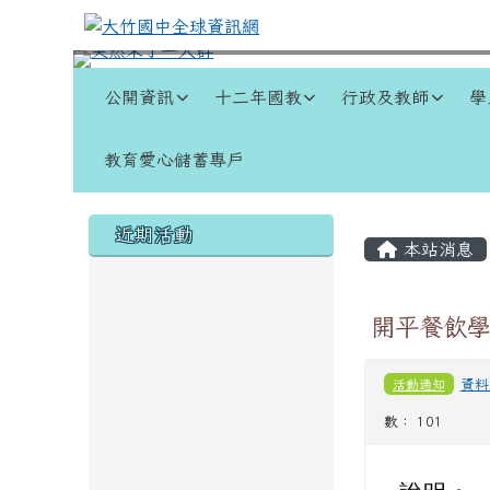
跳至主內容區
大竹國中全球資訊網
導覽列
公開資訊
十二年國教
行政及教師
學
教育愛心儲蓄專戶
頁尾區域
左邊區域內容
主內容
近期活動
本站消息
開平餐飲學
活動通知
資料
數： 101