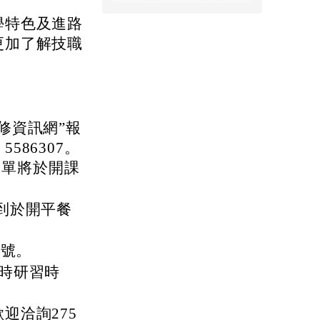
學特色及進路
更加了解技職
。
。
修資訊網”報
86307。
名單將於開課
報到於開平餐
5號。
時研習時
迎洽詢275