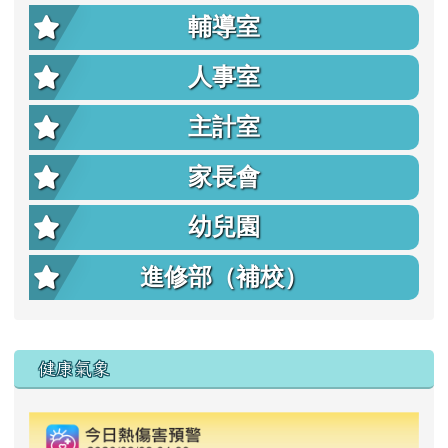
輔導室
人事室
主計室
家長會
幼兒園
進修部（補校）
右邊區域內容
健康氣象