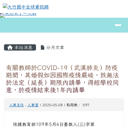
大竹國中全球資訊網
跳至主內容區
導覽列
⏸
頁尾區域
主內容區域
本站消息
分月文章
有關教師於COVID-19（武漢肺炎）防疫
期間，其婚假如因國際疫情嚴峻，致無法
於法定（延長）期限內請畢，得經學校同
意，於疫情結束後1年內請畢
人事主任
-
人事室
| 2020-05-08 | 點閱數： 597
依據教育部109年5月4日臺教人(三)字第