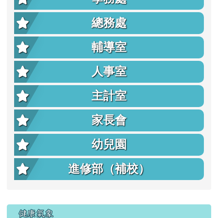
總務處
輔導室
人事室
主計室
家長會
幼兒園
進修部（補校）
右邊區域內容
健康氣象