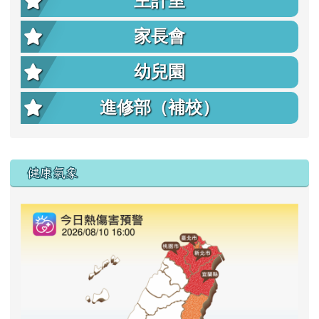
主計室
家長會
幼兒園
進修部（補校）
右邊區域內容
健康氣象