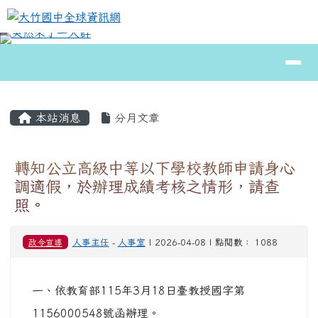
大竹國中全球資訊網
跳至主內容區
導覽列
⏸
頁尾區域
主內容區域
本站消息
分月文章
轉知公立高級中等以下學校教師申請身心
調適假，於辦理成績考核之情形，請查
照。
政令宣導
人事主任
-
人事室
| 2026-04-08 | 點閱數： 1088
一、依教育部115年3月18日臺教授國字第
1156000548號函辦理。