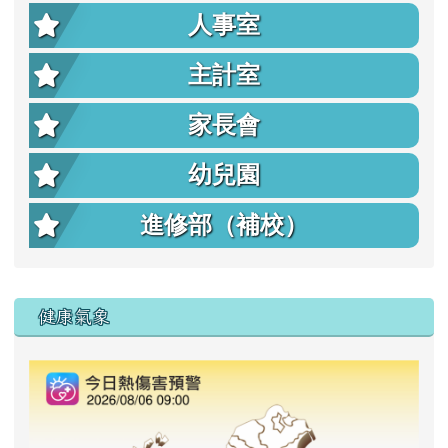
人事室
主計室
家長會
幼兒園
進修部（補校）
右邊區域內容
健康氣象