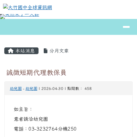
大竹國中全球資訊網
跳至主內容區
導覽列
⏸
頁尾區域
主內容區域
本站消息
分月文章
誠徵短期代理教保員
幼兒園
-
幼兒園
| 2026-04-30 | 點閱數： 458
如主旨：
意者請洽幼兒園
電話：03-3232764分機250