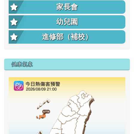
家長會
幼兒園
進修部（補校）
右邊區域內容
健康氣象