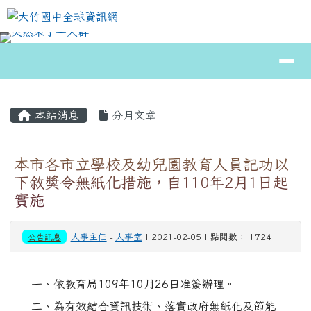
大竹國中全球資訊網
跳至主內容區
導覽列
⏸
頁尾區域
主內容區域
本站消息
分月文章
本市各市立學校及幼兒園教育人員記功以
下敘獎令無紙化措施，自110年2月1日起
實施
公告訊息
人事主任
-
人事室
| 2021-02-05 | 點閱數： 1724
一、依教育局109年10月26日准簽辦理。
二、為有效結合資訊技術、落實政府無紙化及節能