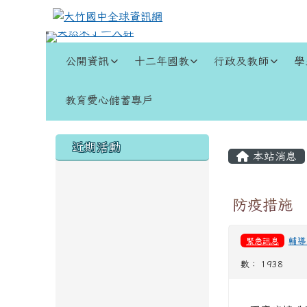
跳至主內容區
大竹國中全球資訊網
導覽列
公開資訊
十二年國教
行政及教師
學
教育愛心儲蓄專戶
頁尾區域
左邊區域內容
主內容
近期活動
本站消息
防疫措施
緊急訊息
輔導
數： 1938