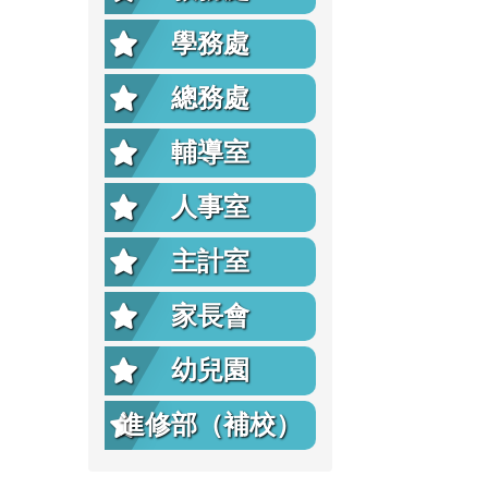
學務處
總務處
輔導室
人事室
主計室
家長會
幼兒園
進修部（補校）