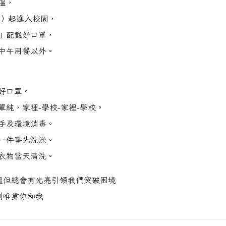
溫，
17）起進入校園，
」配戴好口罩，
中午用餐以外。
戴好口罩。
單純，家裡-學校-家裡-學校。
洗手及環境消毒。
第一件事先洗澡。
著衣物當天清洗。
溫但總會有光亮引領我們突破困境
制唯靠你和我