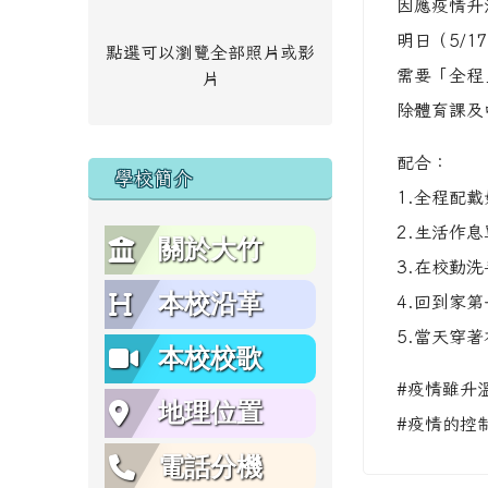
因應疫情升
明日（5/
點選可以瀏覽全部照片或影
需要「全程
片
除體育課及
配合：
學校簡介
1.全程配
2.生活作息
關於大竹
3.在校勤
本校沿革
4.回到家
5.當天穿
本校校歌
#疫情雖升
地理位置
#疫情的控
電話分機