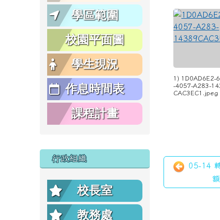
學區範圍
校園平面圖
學生現況
1) 1D0AD6E2-
作息時間表
-4057-A283-1
CAC3EC1.jpeg
課程計畫
行政組織
05-14
額
校長室
教務處