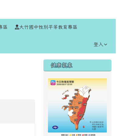
⏸
專區
大竹國中性別平等教育專區
登入
右邊區域內容
健康氣象