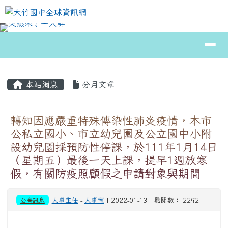
大竹國中全球資訊網
跳至主內容區
導覽列
⏸
頁尾區域
主內容區域
本站消息
分月文章
轉知因應嚴重特殊傳染性肺炎疫情，本市
公私立國小、市立幼兒園及公立國中小附
設幼兒園採預防性停課，於111年1月14日
（星期五）最後一天上課，提早1週放寒
假，有關防疫照顧假之申請對象與期間
公告訊息
人事主任
-
人事室
| 2022-01-13 | 點閱數： 2292