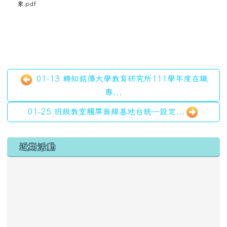
象.pdf
01-13 轉知銘傳大學教育研究所111學年度在職
專...
01-25 班級教室觸屏無線基地台統一設定...
左邊區域內容
近期活動