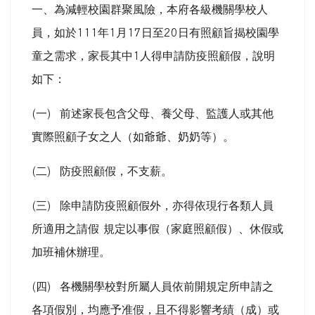
一、為減輕校園群聚風險，本府各級機關學校人
員，如於
111
年
1
月
17
日至
20
日有照顧旨揭校園學
童之需求，家長其中
1
人得申請防疫照顧假，說明
如下：
(
一
)
前述家長包含父母、養父母、監護人或其他
實際照顧子女之人（如爺爺、奶奶等）。
(
二
)
防疫照顧假，不支薪。
(
三
)
除申請防疫照顧假外，亦得依現行各類人員
所適用之請假
規定以事假（家庭照顧假）、休假或
加班補休辦理。
(
四
)
各機關學校對所屬人員依前開規定所申請之
各項假別，均應予准假，且不得影響考績（成）或