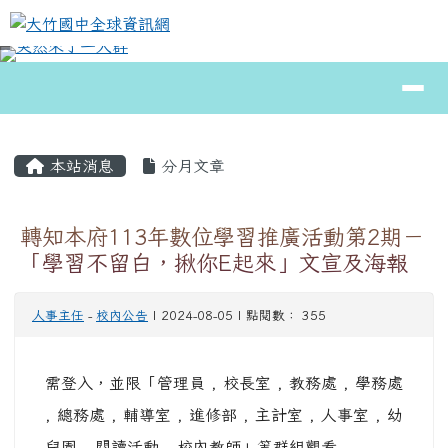
大竹國中全球資訊網
跳至主內容區
導覽列
⏸
頁尾區域
主內容區域
本站消息
分月文章
轉知本府113年數位學習推廣活動第2期－
「學習不留白，揪你E起來」文宣及海報
人事主任
-
校內公告
| 2024-08-05 | 點閱數： 355
需登入，並限「管理員 , 校長室 , 教務處 , 學務處
, 總務處 , 輔導室 , 進修部 , 主計室 , 人事室 , 幼
兒園 , 閱讀活動 , 校內教師」等群組觀看