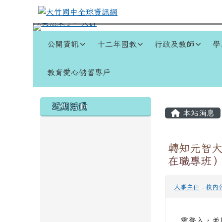
跳至主內容區
大竹國中全球資訊網
導覽列
公開資訊
十二年國教
行政及教師
學
教育愛心儲蓄專戶
頁尾區域
左邊區域內容
主內容
近期活動
本站消息
轉知元智大
在職專班
人事主任
-
校內
需登入，並限「