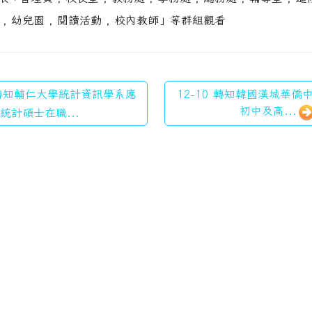
室 , 幼兒園 , 閱讀活動 , 校內教師」等群組觀看
 轉知輔仁大學統計資訊學系應
12-10 轉知韓國漢城華僑
初中及高...
統計碩士在職...