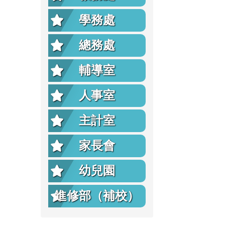
學務處
總務處
輔導室
人事室
主計室
家長會
幼兒園
進修部（補校）