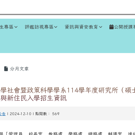
生專區
評鑑訪視專區
資訊與資安教育
公開授課
區域
分月文章
學社會暨政策科學學系114學年度研究所（碩
）與新住民入學招生資訊
公告
| 2024-12-10 | 點閱數： 569
管理員 , 校長室 , 教務處 , 學務處 , 總務處 , 輔導室 , 進