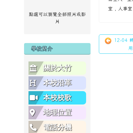
室 , 人事
點選可以瀏覽全部照片或影
片
12-04
用
學校簡介
關於大竹
本校沿革
本校校歌
地理位置
電話分機