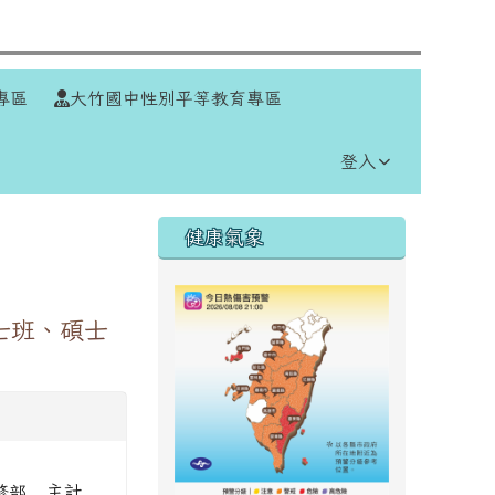
⏸
專區
大竹國中性別平等教育專區
登入
右邊區域內容
健康氣象
士班、碩士
修部 , 主計