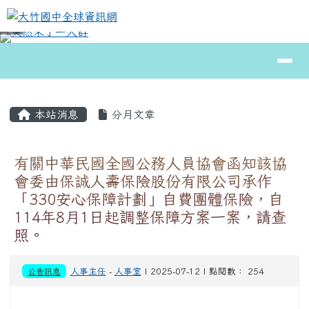
大竹國中全球資訊網
跳至主內容區
導覽列
⏸
頁尾區域
主內容區域
本站消息
分月文章
有關中華民國全國公務人員協會函知該協
會委由保誠人壽保險股份有限公司承作
「330安心保障計劃」自費團體保險，自
114年8月1日起調整保障方案一案，請查
照。
公告訊息
人事主任
-
人事室
| 2025-07-12 | 點閱數： 254