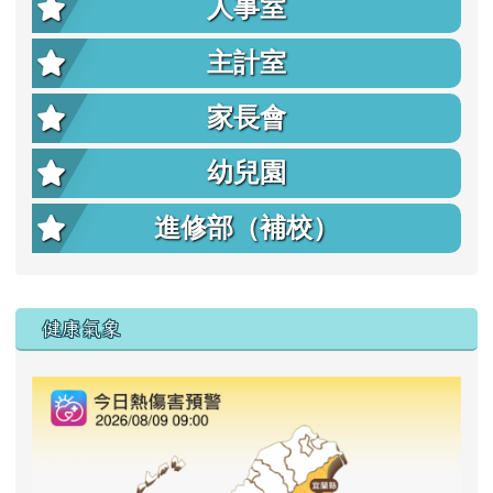
人事室
主計室
家長會
幼兒園
進修部（補校）
右邊區域內容
健康氣象