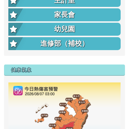
主計室
家長會
幼兒園
進修部（補校）
右邊區域內容
健康氣象