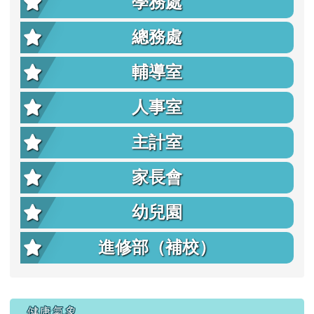
學務處
總務處
輔導室
人事室
主計室
家長會
幼兒園
進修部（補校）
右邊區域內容
健康氣象