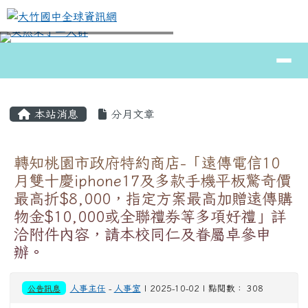
大竹國中全球資訊網
跳至主內容區
導覽列
⏸
頁尾區域
主內容區域
本站消息
分月文章
轉知桃園市政府特約商店-「遠傳電信10
月雙十慶iphone17及多款手機平板驚奇價
最高折$8,000，指定方案最高加贈遠傳購
物金$10,000或全聯禮券等多項好禮」詳
洽附件內容，請本校同仁及眷屬卓參申
辦。
公告訊息
人事主任
-
人事室
| 2025-10-02 | 點閱數： 308