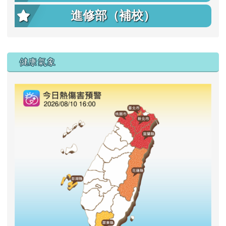
進修部（補校）
右邊區域內容
健康氣象