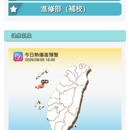
進修部（補校）
右邊區域內容
健康氣象