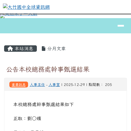
大竹國中全球資訊網
跳至主內容區
導覽列
⏸
頁尾區域
主內容區域
本站消息
分月文章
公告本校總務處幹事甄選結果
重要訊息
人事主任
-
人事室
| 2025-12-29 | 點閱數： 205
本校總務處幹事甄選結果如下
正取：劉○嬪