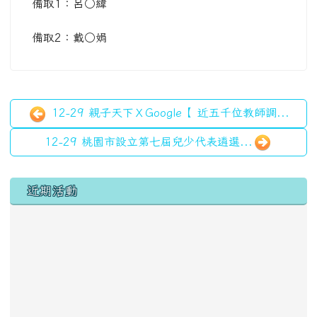
備取1：呂○緯
備取2：戴○娟
12-29 親子天下ＸGoogle【 近五千位教師調...
12-29 桃園市設立第七屆兒少代表遴選...
左邊區域內容
近期活動