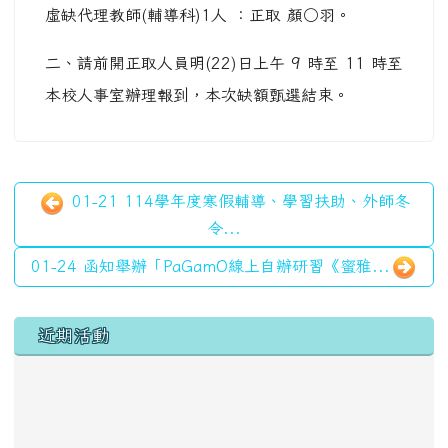
虛缺代理教師(輔導科)1人 ：正取 顏○羽。
二、請前開正取人員明(22)日上午 9 時至 11 時至
本校人事室辦理報到，本次缺額甄選結束。
01-21 114學年度寒假輔導、學習扶助、外師冬
令...
01-24 函知舉辦「PaGamO線上自辦研習《蜜雅...
左邊區域內容
近期活動