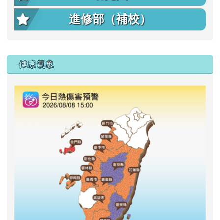
進修部（補校）
右邊區域內容
健康氣象