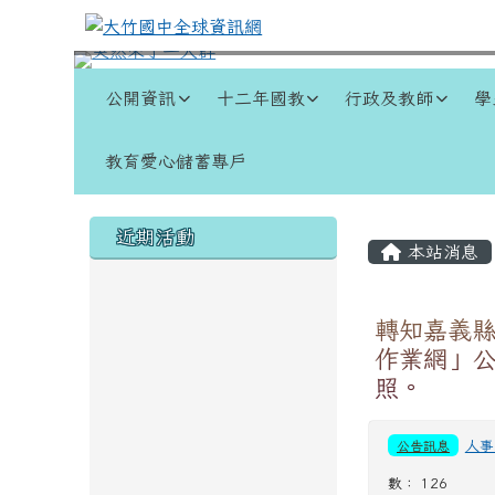
跳至主內容區
大竹國中全球資訊網
導覽列
公開資訊
十二年國教
行政及教師
學
教育愛心儲蓄專戶
頁尾區域
左邊區域內容
主內容
近期活動
本站消息
轉知嘉義縣
作業網」
照。
公告訊息
人事
數： 126