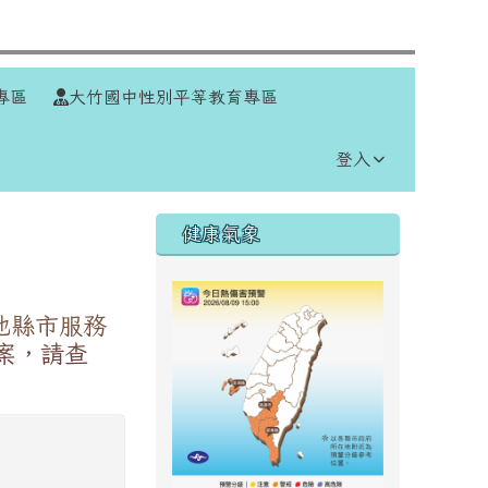
⏸
專區
大竹國中性別平等教育專區
登入
右邊區域內容
健康氣象
他縣市服務
案，請查