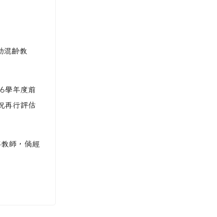
動混齡教
6學年度前
況再行評估
導教師，倘經