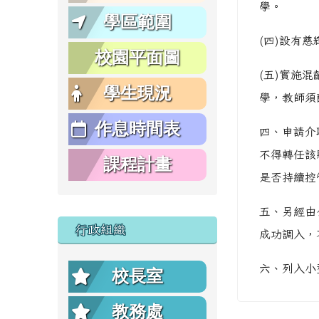
學。
學區範圍
(四)設有
校園平面圖
(五)實施
學生現況
學，教師須
作息時間表
四、申請介
不得轉任該
課程計畫
是否持續控
五、另經由
行政組織
成功調入，
六、列入小
校長室
教務處