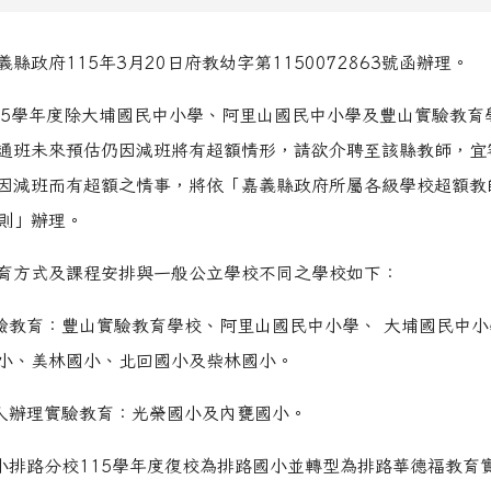
縣政府115年3月20日府教幼字第1150072863號函辦理。
15學年度除大埔國民中小學、阿里山國民中小學及豐山實驗教育
通班未來預估仍因減班將有超額情形，請欲介聘至該縣教師，宜
因減班而有超額之情事，將依「嘉義縣政府所屬各級學校超額教
則」辦理。
育方式及課程安排與一般公立學校不同之學校如下：
實驗教育：豐山實驗教育學校、阿里山國民中小學、 大埔國民中
小、美林國小、北回國小及柴林國小。
私人辦理實驗教育：光榮國小及內甕國小。
國小排路分校115學年度復校為排路國小並轉型為排路華德福教育