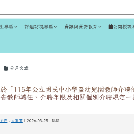
生專區
評鑑訪視專區
資訊與資安教育
公開授課
區域
分月文章
於「115年公立國民中小學暨幼兒園教師介聘
公告教師轉任、介聘年限及相關個別介聘規定一
主任
-
人事室
| 2026-03-25 | 點閱