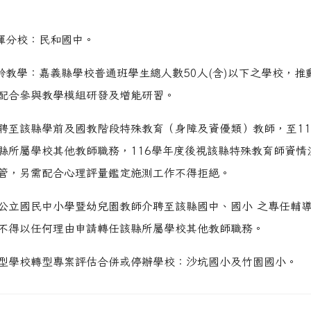
慈輝分校：民和國中。
混齡教學：嘉義縣學校普通班學生總人數50人(含)以下之學校，推
配合參與教學模組研發及增能研習。
聘至該縣學前及國教階段特殊教育（身障及資優類）教師，至11
縣所屬學校其他教師職務，116學年度後視該縣特殊教育師資情
管，另需配合心理評量鑑定施測工作不得拒絕。
公立國民中小學暨幼兒園教師介聘至該縣國中、國小 之專任輔
不得以任何理由申請轉任該縣所屬學校其他教師職務。
型學校轉型專案評估合併或停辦學校：沙坑國小及竹園國小。