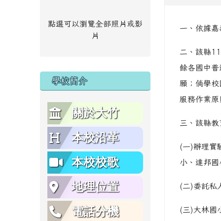
點選可以瀏覽全部照片或影
一、依據嘉義
片
二、該縣1
餘各國中普
學校簡介
願；倘學校
服務作業原
關於大竹
三、該縣教
本校沿革
(一)辦理
本校校歌
小、達邦國
地理位置
(二)委託
電話分機
(三)大林