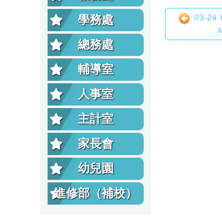
學務處
03-2
總務處
輔導室
人事室
主計室
家長會
幼兒園
進修部（補校）