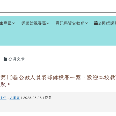
生專區
評鑑訪視專區
資訊與資安教育
公開授課
區域
分月文章
第10屆公教人員羽球錦標賽一案，歡迎本校
查照。
主任
-
人事室
| 2026-05-08 | 點閱