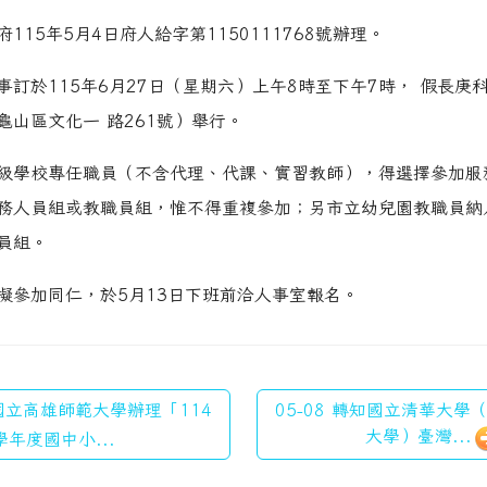
115年5月4日府人給字第1150111768號辦理。
事訂於115年6月27日（星期六）上午8時至下午7時， 假長庚
龜山區文化一 路261號）舉行。
級學校專任職員（不含代理、代課、實習教師），得選擇參加服
務人員組或教職員組，惟不得重複參加；另市立幼兒園教職員納
員組。
擬參加同仁，於5月13日下班前洽人事室報名。
 國立高雄師範大學辦理「114
05-08 轉知國立清華大
大學）臺灣...
學年度國中小...