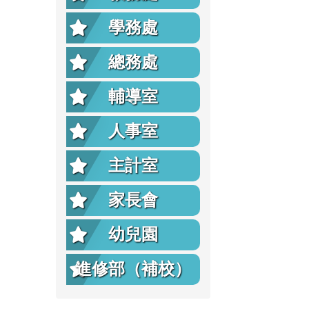
學務處
總務處
輔導室
人事室
主計室
家長會
幼兒園
進修部（補校）