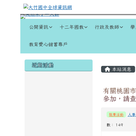
跳至主內容區
大竹國中全球資訊網
導覽列
公開資訊
十二年國教
行政及教師
學
教育愛心儲蓄專戶
頁尾區域
左邊區域內容
主內容
近期活動
本站消息
有關桃園市
參加，請
競賽活動
人事
數： 149