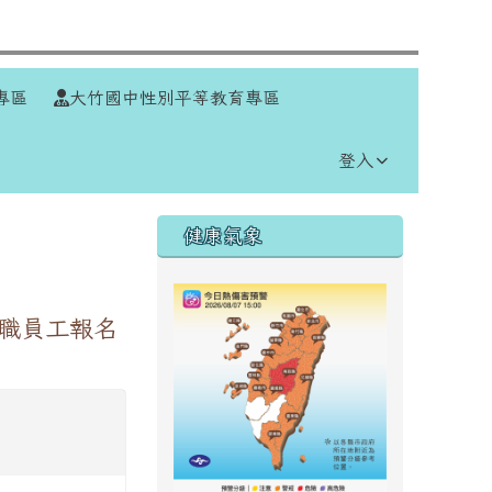
⏸
專區
大竹國中性別平等教育專區
登入
右邊區域內容
健康氣象
教職員工報名