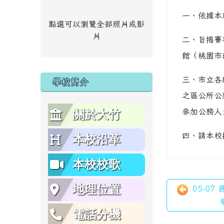
一、依據本府
點選可以瀏覽全部照片或影
片
二、旨揭賽
館（桃園市
三、市立各
學校簡介
之區公所公
參加公務人
關於大竹
四、請本校
本校沿革
本校校歌
地理位置
05-07
電話分機