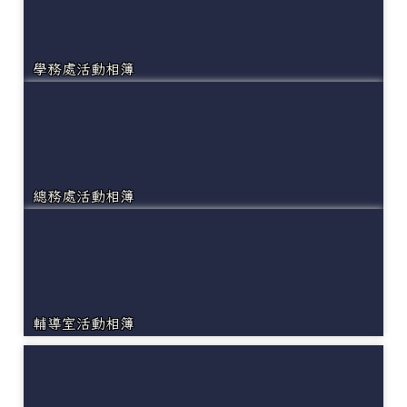
學務處活動相簿
總務處活動相簿
輔導室活動相簿